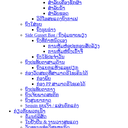
ສໍາລັບເຄື່ອງຊັກຜ້າ
ສໍາລັບນ້ໍາ
ສໍາລັບຊອດ
ວິດີໂອສະແດງຖົງກາເຟ
ຖົງໃສ່ຮູບ
ຖົງຮູບຮ່າງ
Side Gusset Bag / ຖົງລຸ່ມຮາບພຽງ
ຖົງທີ່ກໍາຫນົດເອງ
ການຫຸ້ມຫໍ່ອຸປະກອນສັດລ້ຽງ
ການຫຸ້ມຫໍ່ຖົງເຂົ້າຈີ່
ຖົງໃຊ້ປະຈໍາວັນ
ຖົງປະທັບຕາສາມດ້ານ
ຖົງແຍກແຫ້ງແລະປຽກ
ກ່ອງວັດສະດຸທີ່ສາມາດຣີໄຊເຄິນໄດ້
ກ່ອງພັບ
ກ່ອງ PP ສາມາດຣີໄຊເຄໄດ້
ຖົງປະທັບຕາກາງ
ຖົງເຈ້ຍພາດສະຕິກ
ຖົງສູນຍາກາດ
Sequin ຮູບເງົາ / ແຜ່ນຕົກແຕ່ງ
ກ່ຽວກັບພວກເຮົາ
ຂໍ້ມູນບໍລິສັດ
ໃບຢັ້ງຢືນ & ງານວາງສະແດງ
ວັດທະນະທໍາວິສາຫະກິດ