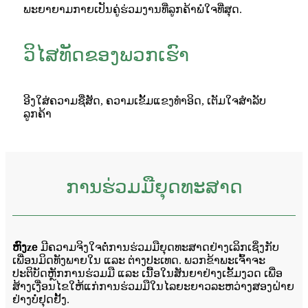
ພະຍາຍາມກາຍເປັນຄູ່ຮ່ວມງານທີ່ລູກຄ້າພໍໃຈທີ່ສຸດ.
ວິໄສທັດຂອງພວກເຮົາ
ອີງໃສ່ຄວາມຊື່ສັດ, ຄວາມເຂັ້ມແຂງທໍາອິດ, ເຕັມໃຈສໍາລັບ
ລູກຄ້າ
ການຮ່ວມມືຍຸດທະສາດ
ຫົງ
z
e
ມີ​ຄວາມ​ຈິງ​ໃຈ​ຕໍ່​ການ​ຮ່ວມ​ມື​ຍຸດ​ທະ​ສາດ​ຢ່າງ​ເລິກ​ເຊິ່ງ​ກັບ​
ເພື່ອນ​ມິດ​ທັງ​ພາຍ​ໃນ ແລະ ຕ່າງ​ປະ​ເທດ. ພວກ​ຂ້າພະ​ເຈົ້າ​ຈະ​
ປະຕິບັດ​ຫຼັກ​ການ​ຮ່ວມ​ມື ​ແລະ ​ເນື້ອ​ໃນ​ສັນຍາ​ຢ່າງ​ເຂັ້ມ​ງວດ ​ເພື່ອ​
ສ້າງ​ເງື່ອນ​ໄຂ​ໃຫ້​ແກ່​ການ​ຮ່ວມ​ມື​ໃນ​ໄລຍະ​ຍາວ​ລະຫວ່າງ​ສອງ​ຝ່າຍ​
ຢ່າງ​ບໍ່​ຢຸດ​ຢັ້ງ.