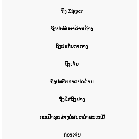
ຖົງ Zipper
ຖົງປະທັບຕາດ້ານຂ້າງ
ຖົງປະທັບຕາກາງ
ຖົງເຈ້ຍ
ຖົງປະທັບຕາແປດດ້ານ
ຖົງໃສ່ຖົງຢາງ
ກະເປົ໋າຮູບຮ່າງບໍ່ສະຫມໍ່າສະເຫມີ
ກ່ອງເຈ້ຍ