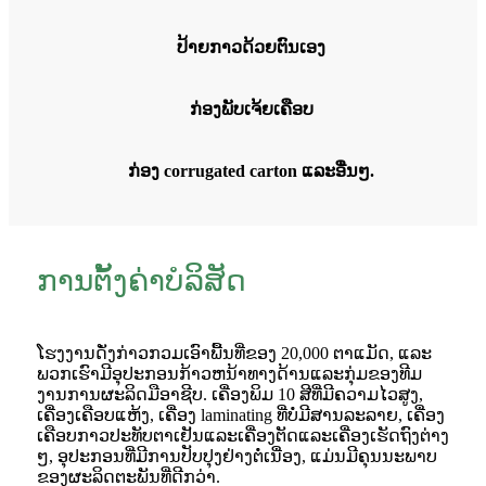
ປ້າຍກາວດ້ວຍຕົນເອງ
ກ່ອງພັບເຈ້ຍເຄືອບ
ກ່ອງ corrugated carton ແລະອື່ນໆ.
ການຕັ້ງຄ່າບໍລິສັດ
ໂຮງງານດັ່ງກ່າວກວມເອົາພື້ນທີ່ຂອງ 20,000 ຕາແມັດ, ແລະ
ພວກເຮົາມີອຸປະກອນກ້າວຫນ້າທາງດ້ານແລະກຸ່ມຂອງທີມ
ງານການຜະລິດມືອາຊີບ. ເຄື່ອງພິມ 10 ສີທີ່ມີຄວາມໄວສູງ,
ເຄື່ອງເຄືອບແຫ້ງ, ເຄື່ອງ laminating ທີ່ບໍ່ມີສານລະລາຍ, ເຄື່ອງ
ເຄືອບກາວປະທັບຕາເຢັນແລະເຄື່ອງຕັດແລະເຄື່ອງເຮັດຖົງຕ່າງ
ໆ, ອຸປະກອນທີ່ມີການປັບປຸງຢ່າງຕໍ່ເນື່ອງ, ແມ່ນມີຄຸນນະພາບ
ຂອງຜະລິດຕະພັນທີ່ດີກວ່າ.