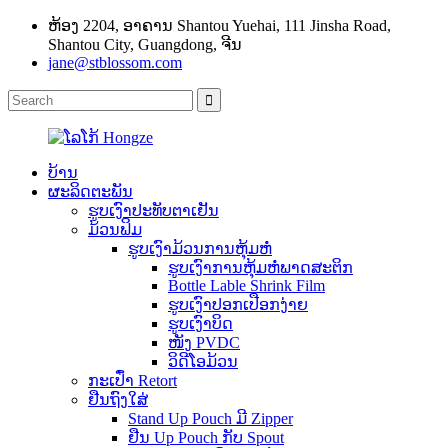
ຫ້ອງ 2204, ອາຄານ Shantou Yuehai, 111 Jinsha Road,
Shantou City, Guangdong, ຈີນ
jane@stblossom.com
ບ້ານ
ຜະລິດຕະພັນ
ຮູບເງົາປະທັບຕາເຢັນ
ມ້ວນຟິມ
ຮູບເງົາມ້ວນການຫຸ້ມຫໍ່
ຮູບເງົາການຫຸ້ມຫໍ່ພາດສະຕິກ
Bottle Lable Shrink Film
ຮູບເງົາປອກເປືອກງ່າຍ
ຮູບເງົາບິດ
ໜັງ PVDC
ວິດີໂອມ້ວນ
ກະເປົ໋າ Retort
ຢືນຖົງໃສ່
Stand Up Pouch ມີ Zipper
ຢືນ Up Pouch ກັບ Spout