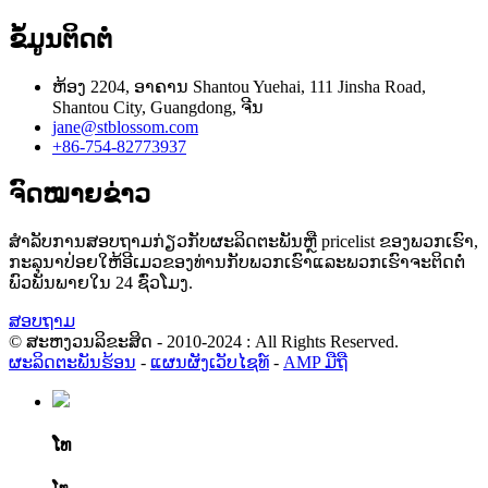
ຂໍ້ມູນຕິດຕໍ່
ຫ້ອງ 2204, ອາຄານ Shantou Yuehai, 111 Jinsha Road,
Shantou City, Guangdong, ຈີນ
jane@stblossom.com
+86-754-82773937
ຈົດໝາຍຂ່າວ
ສໍາ​ລັບ​ການ​ສອບ​ຖາມ​ກ່ຽວ​ກັບ​ຜະ​ລິດ​ຕະ​ພັນ​ຫຼື pricelist ຂອງ​ພວກ​ເຮົາ​,
ກະ​ລຸ​ນາ​ປ່ອຍ​ໃຫ້​ອີ​ເມວ​ຂອງ​ທ່ານ​ກັບ​ພວກ​ເຮົາ​ແລະ​ພວກ​ເຮົາ​ຈະ​ຕິດ​ຕໍ່​
ພົວ​ພັນ​ພາຍ​ໃນ 24 ຊົ່ວ​ໂມງ​.
ສອບຖາມ
© ສະຫງວນລິຂະສິດ - 2010-2024 : All Rights Reserved.
ຜະລິດຕະພັນຮ້ອນ
-
ແຜນຜັງເວັບໄຊທ໌
-
AMP ມືຖື
ໂທ
ໂທ