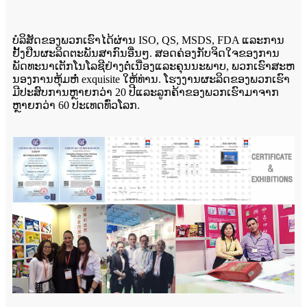
ບໍລິສັດຂອງພວກເຮົາໄດ້ຜ່ານ ISO, QS, MSDS, FDA ແລະການ
ຢັ້ງຢືນຜະລິດຕະພັນສາກົນອື່ນໆ. ສອດຄ່ອງກັບຈິດໃຈຂອງການ
ພັດທະນາເຕັກໂນໂລຊີຢ່າງຕໍ່ເນື່ອງແລະຄຸນນະພາບ, ພວກເຮົາສະຫ
ນອງການຫຸ້ມຫໍ່ exquisite ໃຫ້ທ່ານ. ໂຮງງານຜະລິດຂອງພວກເຮົາ
ມີປະສົບການຫຼາຍກວ່າ 20 ປີແລະລູກຄ້າຂອງພວກເຮົາມາຈາກ
ຫຼາຍກວ່າ 60 ປະເທດທົ່ວໂລກ.