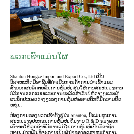
ພວກເຮົາແມ່ນໃຜ
Shantou Hongze Import and Export Co., Ltd ເປັນ
ວິສາຫະກິດມືອາຊີບທີ່ດໍາເນີນການຄ້າການນໍາເຂົ້າແລະ
ສົ່ງອອກຜະລິດຕະພັນການຫຸ້ມຫໍ່, ສຸມໃສ່ການສະຫນອງການ
ບໍລິການອອກແບບແລະການຜະລິດສໍາລັບຍີ່ຫໍ້ຕ່າງໆແລະຜູ້
ຜະລິດປະເພດຕ່າງໆຂອງການຫຸ້ມຫໍ່ພລາສຕິກທີ່ມີຄວາມຍືດ
ຫຍຸ່ນ.
ຫ້ອງການຂອງພວກເຮົາຕັ້ງຢູ່ໃນ Shantou, ນີ້ແມ່ນສູນການ
ສະຫນອງອຸປະກອນການຫຸ້ມຫໍ່, ທີມງານ R & D ຂອງພວກ
ເຮົາຈະໃຫ້ລູກຄ້າທີ່ມີການແກ້ໄຂການຫຸ້ມຫໍ່ເປັນມືອາຊີບ
ຫຼາຍ, ມຸ່ງຫມັ້ນທີ່ຈະກາຍເປັນຜູ້ນໍາຂອງອຸດສາຫະກໍາການ