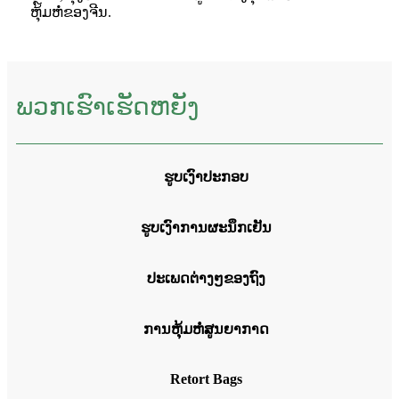
ຫຸ້ມຫໍ່ຂອງຈີນ.
ພວກເຮົາເຮັດຫຍັງ
ຮູບເງົາປະກອບ
ຮູບເງົາການຜະນຶກເຢັນ
ປະເພດຕ່າງໆຂອງຖົງ
ການຫຸ້ມຫໍ່ສູນຍາກາດ
Retort Bags