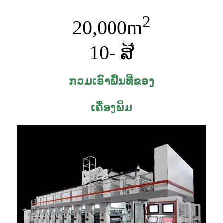
2
20,000
m
10
- ສີ
ກວມເອົາພື້ນທີ່ຂອງ
ເຄື່ອງພິມ