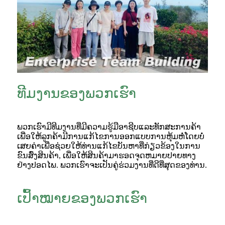
ທີມງານຂອງພວກເຮົາ
ພວກເຮົາມີທີມງານທີ່ມີຄວາມຮູ້ມືອາຊີບແລະທັກສະການຄ້າ
ເພື່ອໃຫ້ລູກຄ້າມີການແກ້ໄຂການອອກແບບການຫຸ້ມຫໍ່ໂດຍບໍ່
ເສຍຄ່າເພື່ອຊ່ວຍໃຫ້ທ່ານແກ້ໄຂບັນຫາທີ່ກ່ຽວຂ້ອງໃນການ
ຂົນສົ່ງສິນຄ້າ, ເພື່ອໃຫ້ສິນຄ້າມາຮອດຈຸດຫມາຍປາຍທາງ
ຢ່າງປອດໄພ. ພວກເຮົາຈະເປັນຄູ່ຮ່ວມງານທີ່ດີທີ່ສຸດຂອງທ່ານ.
ເປົ້າໝາຍຂອງພວກເຮົາ