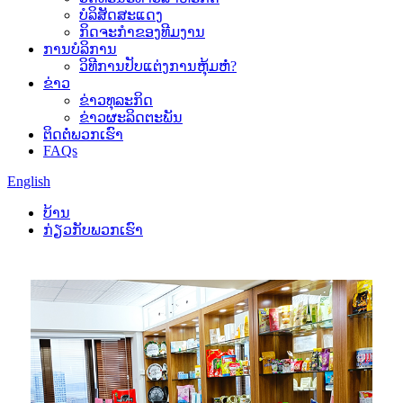
ບໍລິສັດສະແດງ
ກິດ​ຈະ​ກໍາ​ຂອງ​ທີມ​ງານ​
ການບໍລິການ
ວິທີການປັບແຕ່ງການຫຸ້ມຫໍ່?
ຂ່າວ
ຂ່າວທຸລະກິດ
ຂ່າວຜະລິດຕະພັນ
ຕິດຕໍ່ພວກເຮົາ
FAQs
English
ບ້ານ
ກ່ຽວກັບພວກເຮົາ