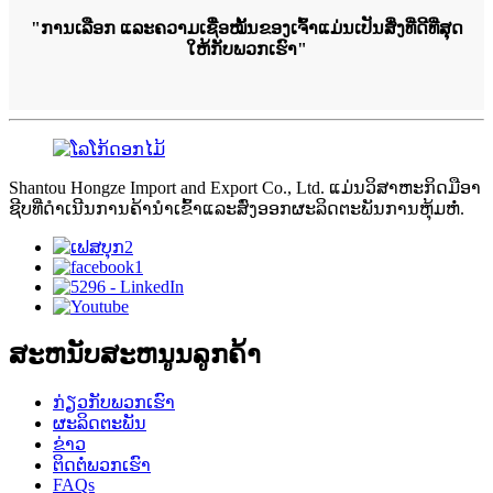
"ການເລືອກ ແລະຄວາມເຊື່ອໝັ້ນຂອງເຈົ້າແມ່ນເປັນສິ່ງທີ່ດີທີ່ສຸດ
ໃຫ້ກັບພວກເຮົາ"
Shantou Hongze Import and Export Co., Ltd. ແມ່ນວິສາຫະກິດມືອາ
ຊີບທີ່ດໍາເນີນການຄ້ານໍາເຂົ້າແລະສົ່ງອອກຜະລິດຕະພັນການຫຸ້ມຫໍ່.
ສະຫນັບສະຫນູນລູກຄ້າ
ກ່ຽວກັບພວກເຮົາ
ຜະລິດຕະພັນ
ຂ່າວ
ຕິດຕໍ່ພວກເຮົາ
FAQs