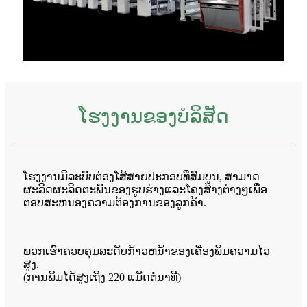
ໂຮງງານຂອງບໍລິສັດ
ໂຮງງານມີລະບົບຕ່ອງໂສ້ສາຍປະກອບທີ່ສົມບູນ, ສາມາດ
ຜະລິດຜະລິດຕະພັນຂອງຮູບຮ່າງແລະໂຄງສ້າງຕ່າງໆເພື່ອ
ຕອບສະຫນອງຄວາມຕ້ອງການຂອງລູກຄ້າ.
ພວກເຮົາຄວບຄຸມລະດັບກ້າວຫນ້າຂອງເຄື່ອງພິມຄວາມໄວ
ສູງ.
(ການ​ພິມ​ໄດ້​ສູງ​ເຖິງ 220 ແມັດ​ຕໍ່​ນາ​ທີ​)